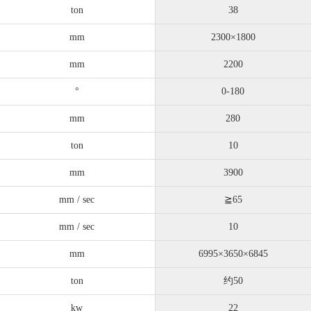
ton
38
mm
2300×1800
mm
2200
°
0-180
mm
280
ton
10
mm
3900
mm / sec
≧65
mm / sec
10
mm
6995×3650×6845
ton
约50
kw
22